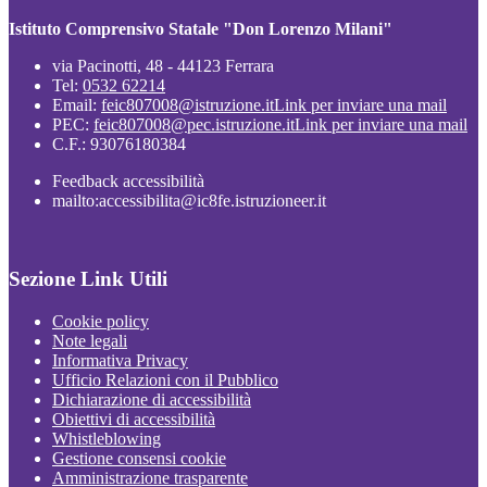
Istituto Comprensivo Statale "Don Lorenzo Milani"
via Pacinotti, 48 - 44123 Ferrara
Tel:
0532 62214
Email:
feic807008@istruzione.it
Link per inviare una mail
PEC:
feic807008@pec.istruzione.it
Link per inviare una mail
C.F.: 93076180384
Feedback accessibilità
mailto:accessibilita@ic8fe.istruzioneer.it
Sezione Link Utili
Cookie policy
Note legali
Informativa Privacy
Ufficio Relazioni con il Pubblico
Dichiarazione di accessibilità
Obiettivi di accessibilità
Whistleblowing
Gestione consensi cookie
Amministrazione trasparente