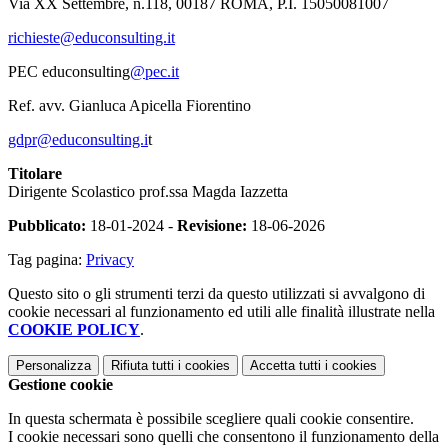
Via XX Settembre, n.118, 00187 ROMA, P.I. 15050081007
richieste@educonsulting.it
PEC educonsulting
@pec.it
Ref.
avv. Gianluca Apicella Fiorentino
gdpr@educonsulting.i
t
Titolare
Dirigente Scolastico prof.ssa Magda Iazzetta
Pubblicato:
18-01-2024 -
Revisione:
18-06-2026
Tag pagina:
Privacy
Questo sito o gli strumenti terzi da questo utilizzati si avvalgono di
cookie necessari al funzionamento ed utili alle finalità illustrate nella
COOKIE POLICY
.
Personalizza
Rifiuta tutti
i cookies
Accetta tutti
i cookies
Gestione cookie
In questa schermata è possibile scegliere quali cookie consentire.
I cookie necessari sono quelli che consentono il funzionamento della