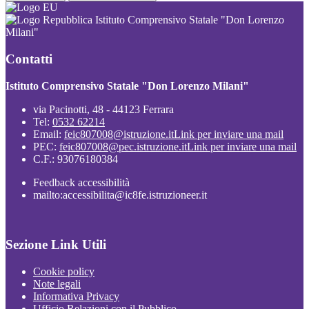
Istituto Comprensivo Statale "Don Lorenzo
Milani"
Contatti
Istituto Comprensivo Statale "Don Lorenzo Milani"
via Pacinotti, 48 - 44123 Ferrara
Tel:
0532 62214
Email:
feic807008@istruzione.it
Link per inviare una mail
PEC:
feic807008@pec.istruzione.it
Link per inviare una mail
C.F.: 93076180384
Feedback accessibilità
mailto:accessibilita@ic8fe.istruzioneer.it
Sezione Link Utili
Cookie policy
Note legali
Informativa Privacy
Ufficio Relazioni con il Pubblico