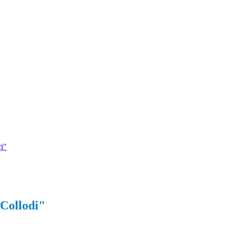
i"
 Collodi"