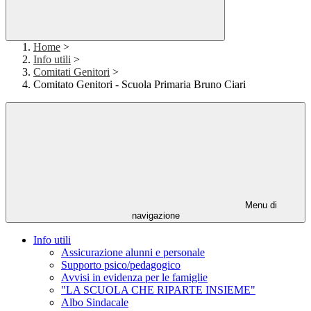
Home
>
Info utili
>
Comitati Genitori
>
Comitato Genitori - Scuola Primaria Bruno Ciari
Menu di
navigazione
Info utili
Assicurazione alunni e personale
Supporto psico/pedagogico
Avvisi in evidenza per le famiglie
"LA SCUOLA CHE RIPARTE INSIEME"
Albo Sindacale