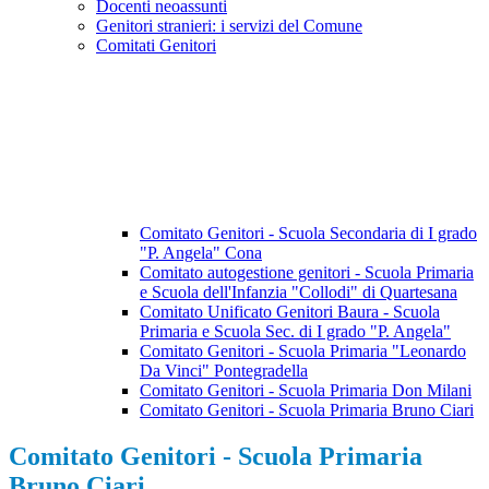
Docenti neoassunti
Genitori stranieri: i servizi del Comune
Comitati Genitori
Comitato Genitori - Scuola Secondaria di I grado
"P. Angela" Cona
Comitato autogestione genitori - Scuola Primaria
e Scuola dell'Infanzia "Collodi" di Quartesana
Comitato Unificato Genitori Baura - Scuola
Primaria e Scuola Sec. di I grado "P. Angela"
Comitato Genitori - Scuola Primaria "Leonardo
Da Vinci" Pontegradella
Comitato Genitori - Scuola Primaria Don Milani
Comitato Genitori - Scuola Primaria Bruno Ciari
Comitato Genitori - Scuola Primaria
Bruno Ciari