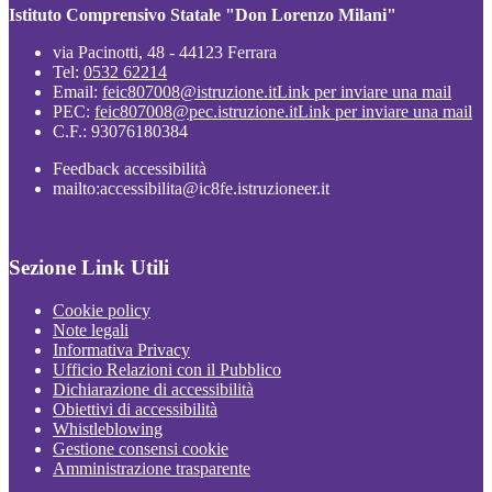
Istituto Comprensivo Statale "Don Lorenzo Milani"
via Pacinotti, 48 - 44123 Ferrara
Tel:
0532 62214
Email:
feic807008@istruzione.it
Link per inviare una mail
PEC:
feic807008@pec.istruzione.it
Link per inviare una mail
C.F.: 93076180384
Feedback accessibilità
mailto:accessibilita@ic8fe.istruzioneer.it
Sezione Link Utili
Cookie policy
Note legali
Informativa Privacy
Ufficio Relazioni con il Pubblico
Dichiarazione di accessibilità
Obiettivi di accessibilità
Whistleblowing
Gestione consensi cookie
Amministrazione trasparente