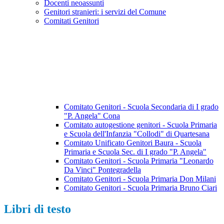
Docenti neoassunti
Genitori stranieri: i servizi del Comune
Comitati Genitori
Comitato Genitori - Scuola Secondaria di I grado
"P. Angela" Cona
Comitato autogestione genitori - Scuola Primaria
e Scuola dell'Infanzia "Collodi" di Quartesana
Comitato Unificato Genitori Baura - Scuola
Primaria e Scuola Sec. di I grado "P. Angela"
Comitato Genitori - Scuola Primaria "Leonardo
Da Vinci" Pontegradella
Comitato Genitori - Scuola Primaria Don Milani
Comitato Genitori - Scuola Primaria Bruno Ciari
Libri di testo