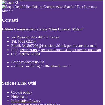
Istituto Comprensivo Statale "Don Lorenzo
Milani"
Contatti
Istituto Comprensivo Statale "Don Lorenzo Milani"
via Pacinotti, 48 - 44123 Ferrara
Tel:
0532 62214
Email:
feic807008@istruzione.it
Link per inviare una mail
PEC:
feic807008@pec.istruzione.it
Link per inviare una mail
C.F.: 93076180384
Feedback accessibilità
mailto:accessibilita@ic8fe.istruzioneer.it
Sezione Link Utili
Cookie policy
Note legali
Informativa Privacy
Ufficio Relazioni con il Pubblico