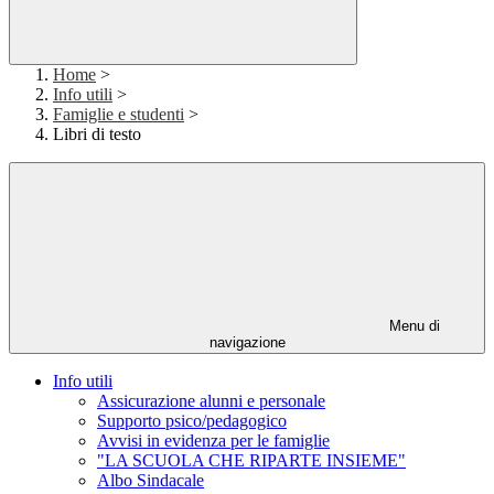
Home
>
Info utili
>
Famiglie e studenti
>
Libri di testo
Menu di
navigazione
Info utili
Assicurazione alunni e personale
Supporto psico/pedagogico
Avvisi in evidenza per le famiglie
"LA SCUOLA CHE RIPARTE INSIEME"
Albo Sindacale