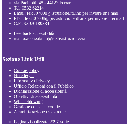
via Pacinotti, 48 - 44123 Ferrara
Tel:
0532 62214
Email:
feic807008@istruzione.it
Link per inviare una mail
PEC:
feic807008@pec.istruzione.it
Link per inviare una mail
C.F.: 93076180384
Feedback accessibilità
mailto:accessibilita@ic8fe.istruzioneer.it
Sezione Link Utili
Cookie policy
Note legali
Informativa Privacy
Ufficio Relazioni con il Pubblico
Dichiarazione di accessibilità
Obiettivi di accessibilità
Whistleblowing
Gestione consensi cookie
Amministrazione trasparente
Pagina visualizzata
2997
volte