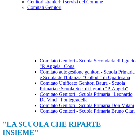
Genitori stranieri: i servizi del Comune
Comitati Genitori
Comitato Genitori - Scuola Secondaria di I grado
"P. Angela" Cona
Comitato autogestione genitori - Scuola Primaria
e Scuola dell'Infanzia "Collodi" di Quartesana
Comitato Unificato Genitori Baura - Scuola
Primaria e Scuola Sec. di I grado "P. Angela"
Comitato Genitori - Scuola Primaria "Leonardo
Da Vinci" Pontegradella
Comitato Genitori - Scuola Primaria Don Milani
Comitato Genitori - Scuola Primaria Bruno Ciari
"LA SCUOLA CHE RIPARTE
INSIEME"