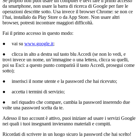
Se proprio non puoi usare un computer e devi fare il primo accesso
da smartphone, non usare la barra di ricerca di Google per fare le
operazioni descritte sotto. Usa invece il browser Chrome: se non ce
l’hai, installalo da Play Store o da App Store. Non usare altri
browser, potresti incontrare maggiori difficoltà.
Fai il primo accesso in questo modo:
● vai su
www.google.it
;
● clicca in alto a destra sul tasto blu Accedi (se non lo vedi, e
trovi invece un nome, un’immagine o una lettera, clicca su quelli,
poi su Esci: a questo punto comparirà il tasto Accedi, prosegui come
sotto);
● inserisci il nome utente e la password che hai ricevuto;
● accetta i termini di servizio;
● nel riquadro che compare, cambia la password inserendo due
volte una password scelta da te.
Adesso il tuo account è attivo, puoi iniziare ad usare i servizi Google
nei quali i tuoi insegnanti invieranno materiali e compiti.
Ricordati di scrivere in un luogo sicuro la password che hai scelto!