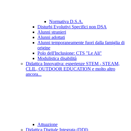
Normativa D.S.A.
Disturbi Evolutivi Specifici non DSA
Alunni stranieri
Alunni adottati
Alunni temporaneamente fuori dalla famiglia di
origine
Polo dell'Inclusione: CTS "Le Ali"
Modulistica disabilità
Didattica Innovativa: esperienze STEM - STEAM,
CLIL, OUTDOOR EDUCATION e molto altro
ancora...
Attuazione
Didattica Digitale Integrata (DDI)