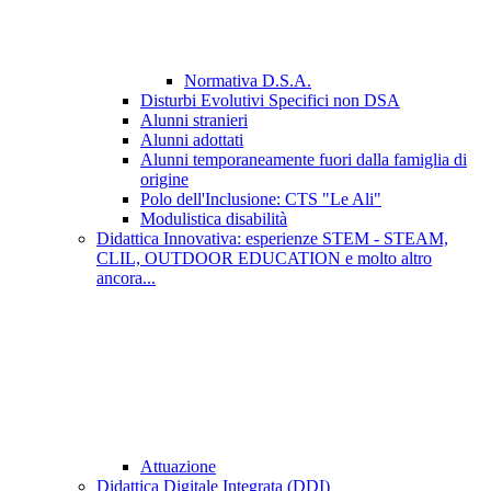
Normativa D.S.A.
Disturbi Evolutivi Specifici non DSA
Alunni stranieri
Alunni adottati
Alunni temporaneamente fuori dalla famiglia di
origine
Polo dell'Inclusione: CTS "Le Ali"
Modulistica disabilità
Didattica Innovativa: esperienze STEM - STEAM,
CLIL, OUTDOOR EDUCATION e molto altro
ancora...
Attuazione
Didattica Digitale Integrata (DDI)