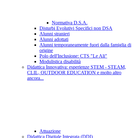
Normativa D.S.A.
Disturbi Evolutivi Specifici non DSA
Alunni stranieri
Alunni adottati
Alunni temporaneamente fuori dalla famiglia di
origine
Polo dell'Inclusione: CTS "Le Ali"
Modulistica disabilità
Didattica Innovativa: esperienze STEM - STEAM,
CLIL, OUTDOOR EDUCATION e molto altro
ancora...
Attuazione
Didattica Digitale Integrata (DDI)