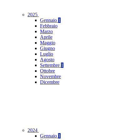
2025
Gennaio
1
Febbraio
Marzo
Aprile
Maggio
Giugno
Luglio
Agosto
Settembre
1
Ottobre
Novembre
Dicembre
2024
Gennaio
1