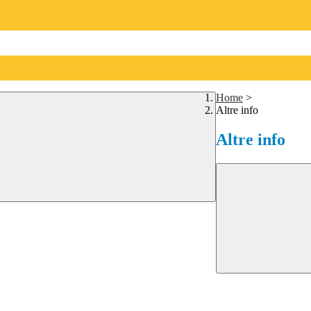
Home
>
Altre info
Altre info