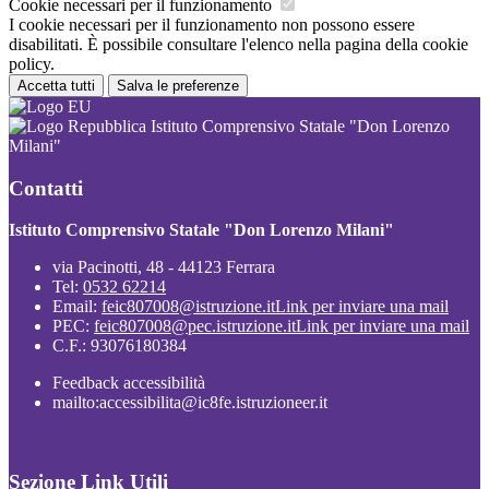
Cookie necessari per il funzionamento
I cookie necessari per il funzionamento non possono essere
disabilitati. È possibile consultare l'elenco nella pagina della cookie
policy.
Accetta tutti
Salva le preferenze
Istituto Comprensivo Statale "Don Lorenzo
Milani"
Contatti
Istituto Comprensivo Statale "Don Lorenzo Milani"
via Pacinotti, 48 - 44123 Ferrara
Tel:
0532 62214
Email:
feic807008@istruzione.it
Link per inviare una mail
PEC:
feic807008@pec.istruzione.it
Link per inviare una mail
C.F.: 93076180384
Feedback accessibilità
mailto:accessibilita@ic8fe.istruzioneer.it
Sezione Link Utili