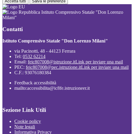
Accetta tutti
Salva le preferenze
Istituto Comprensivo Statale "Don Lorenzo
Milani"
Contatti
Istituto Comprensivo Statale "Don Lorenzo Milani"
via Pacinotti, 48 - 44123 Ferrara
Tel:
0532 62214
Email:
feic807008@istruzione.it
Link per inviare una mail
PEC:
feic807008@pec.istruzione.it
Link per inviare una mail
C.F.: 93076180384
Feedback accessibilità
mailto:accessibilita@ic8fe.istruzioneer.it
Sezione Link Utili
Cookie policy
Note legali
Informativa Privacy