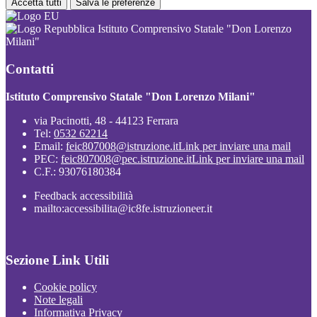
Accetta tutti
Salva le preferenze
Istituto Comprensivo Statale "Don Lorenzo
Milani"
Contatti
Istituto Comprensivo Statale "Don Lorenzo Milani"
via Pacinotti, 48 - 44123 Ferrara
Tel:
0532 62214
Email:
feic807008@istruzione.it
Link per inviare una mail
PEC:
feic807008@pec.istruzione.it
Link per inviare una mail
C.F.: 93076180384
Feedback accessibilità
mailto:accessibilita@ic8fe.istruzioneer.it
Sezione Link Utili
Cookie policy
Note legali
Informativa Privacy