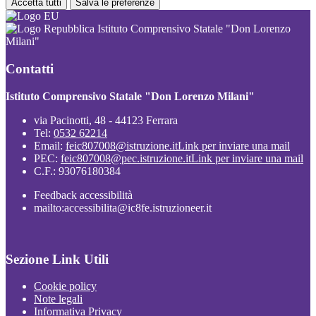
Accetta tutti
Salva le preferenze
Istituto Comprensivo Statale "Don Lorenzo
Milani"
Contatti
Istituto Comprensivo Statale "Don Lorenzo Milani"
via Pacinotti, 48 - 44123 Ferrara
Tel:
0532 62214
Email:
feic807008@istruzione.it
Link per inviare una mail
PEC:
feic807008@pec.istruzione.it
Link per inviare una mail
C.F.: 93076180384
Feedback accessibilità
mailto:accessibilita@ic8fe.istruzioneer.it
Sezione Link Utili
Cookie policy
Note legali
Informativa Privacy