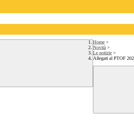
Home
>
Novità
>
Le notizie
>
Allegati al PTOF 20