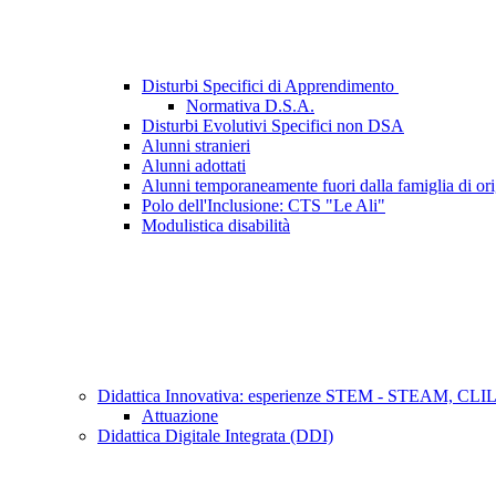
Disturbi Specifici di Apprendimento
Normativa D.S.A.
Disturbi Evolutivi Specifici non DSA
Alunni stranieri
Alunni adottati
Alunni temporaneamente fuori dalla famiglia di or
Polo dell'Inclusione: CTS "Le Ali"
Modulistica disabilità
Didattica Innovativa: esperienze STEM - STEAM, C
Attuazione
Didattica Digitale Integrata (DDI)