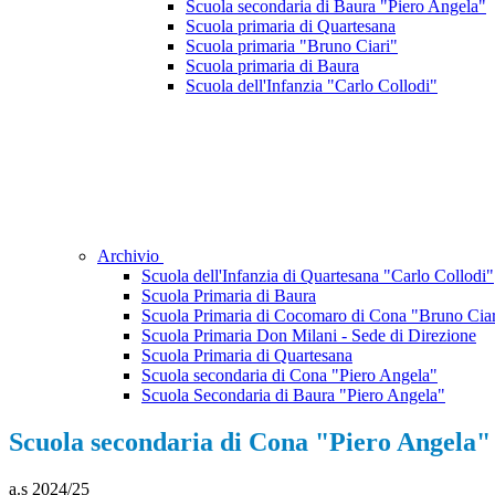
Scuola secondaria di Baura "Piero Angela"
Scuola primaria di Quartesana
Scuola primaria "Bruno Ciari"
Scuola primaria di Baura
Scuola dell'Infanzia "Carlo Collodi"
Archivio
Scuola dell'Infanzia di Quartesana "Carlo Collodi"
Scuola Primaria di Baura
Scuola Primaria di Cocomaro di Cona "Bruno Ciar
Scuola Primaria Don Milani - Sede di Direzione
Scuola Primaria di Quartesana
Scuola secondaria di Cona "Piero Angela"
Scuola Secondaria di Baura "Piero Angela"
Scuola secondaria di Cona "Piero Angela"
a.s 2024/25